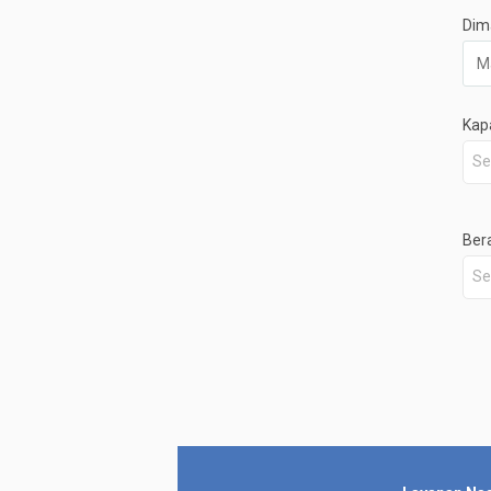
Dim
Kap
Se
Ber
Se