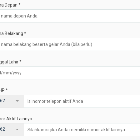
a Depan
*
a Belakang
*
ggal Lahir
*
 HP
*
62
or Aktif Lainnya
62